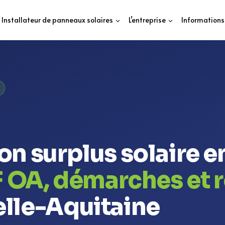
Installateur de panneaux solaires
L’entreprise
Informations
n surplus solaire e
DF OA, démarches et 
lle-Aquitaine