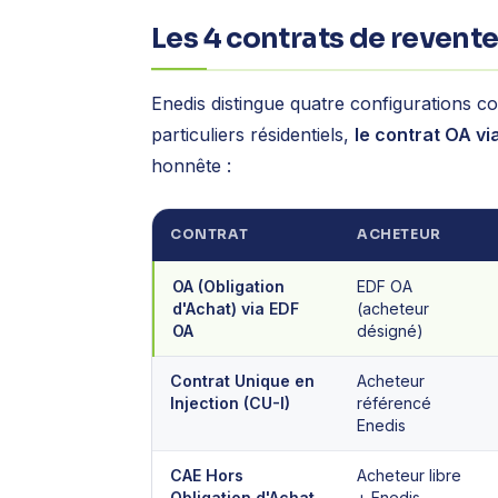
Les 4 contrats de revent
Enedis distingue quatre configurations co
particuliers résidentiels,
le contrat OA vi
honnête :
CONTRAT
ACHETEUR
OA (Obligation
EDF OA
d'Achat) via EDF
(acheteur
OA
désigné)
Contrat Unique en
Acheteur
Injection (CU-I)
référencé
Enedis
CAE Hors
Acheteur libre
Obligation d'Achat
+ Enedis