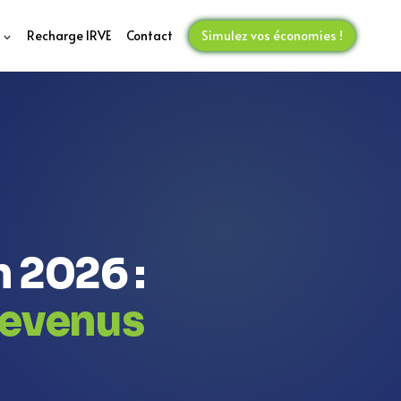
Recharge IRVE
Contact
Simulez vos économies !
n 2026 :
revenus