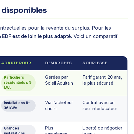
e disponibles
ntractuelles pour la revente du surplus. Pour les
a EDF est de loin le plus adapté
. Voici un comparatif
ADAPTÉ POUR
DÉMARCHES
SOUPLESSE
Gérées par
Tarif garanti 20 ans,
Particuliers
résidentiels ≤ 9
Soleil Aquitain
le plus sécurisé
kWc
Via l'acheteur
Contrat avec un
Installations 9–
36 kWc
choisi
seul interlocuteur
Plus
Liberté de négocier
Grandes
installations
complexes
le prix