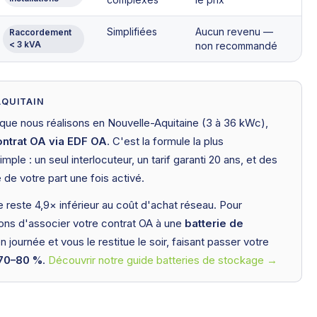
Simplifiées
Aucun revenu —
Raccordement
< 3 kVA
non recommandé
AQUITAIN
es que nous réalisons en Nouvelle-Aquitaine (3 à 36 kWc),
ontrat OA via EDF OA
. C'est la formule la plus
imple : un seul interlocuteur, un tarif garanti 20 ans, et des
e votre part une fois activé.
e reste 4,9× inférieur au coût d'achat réseau. Pour
ons d'associer votre contrat OA à une
batterie de
n journée et vous le restitue le soir, faisant passer votre
70–80 %
.
Découvrir notre guide batteries de stockage →