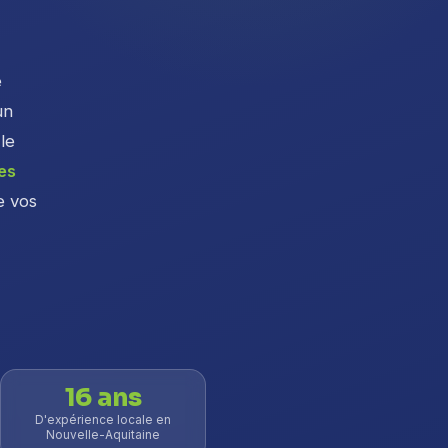
e
un
le
es
e vos
16 ans
D'expérience locale en
Nouvelle-Aquitaine