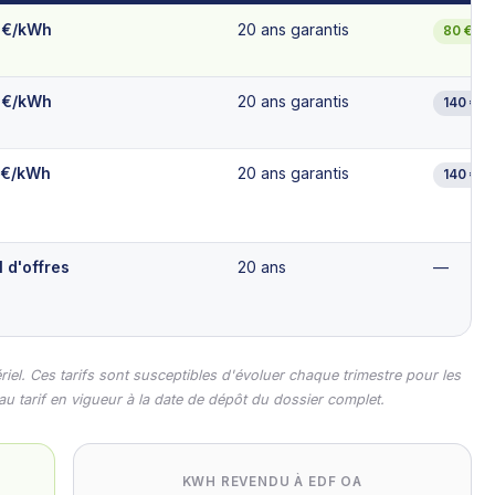
 €/kWh
20 ans garantis
80 €/k
 €/kWh
20 ans garantis
140 €/
 €/kWh
20 ans garantis
140 €/
 d'offres
20 ans
—
riel. Ces tarifs sont susceptibles d'évoluer chaque trimestre pour les
au tarif en vigueur à la date de dépôt du dossier complet.
KWH REVENDU À EDF OA