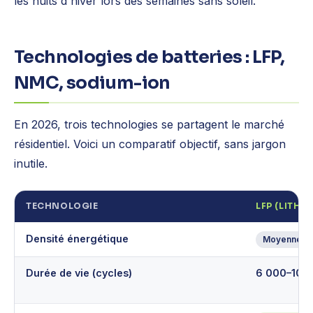
les nuits d'hiver lors des semaines sans soleil.
Technologies de batteries : LFP,
NMC, sodium-ion
En 2026, trois technologies se partagent le marché
résidentiel. Voici un comparatif objectif, sans jargon
inutile.
TECHNOLOGIE
LFP (LITHI
Densité énergétique
Moyenne
Durée de vie (cycles)
6 000–10 0