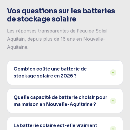
Vos questions sur les batteries
de stockage solaire
Les réponses transparentes de l'équipe Soleil
Aquitain, depuis plus de 16 ans en Nouvelle-
Aquitaine.
Combien coûte une batterie de
stockage solaire en 2026 ?
En 2026, une batterie de stockage solaire installée
Quelle capacité de batterie choisir pour
coûte entre
3 500 € (5 kWh)
et
18 000 € (20
ma maison en Nouvelle-Aquitaine ?
kWh)
selon la capacité et la marque. Le prix moyen
en Nouvelle-Aquitaine est de
800 à 1 000 €/kWh
La règle :
1,5 à 2 fois la production journalière
installé (technologie LFP). Ce tarif inclut la batterie,
La batterie solaire est-elle vraiment
moyenne de vos panneaux
. Pour une famille de