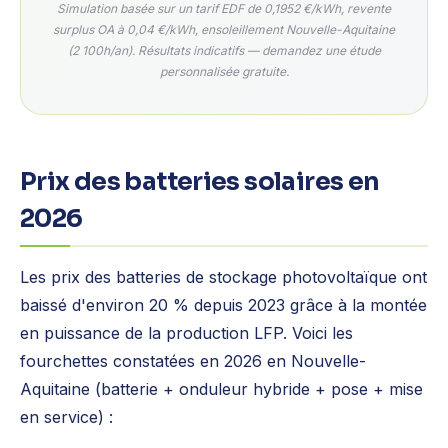
Simulation basée sur un tarif EDF de 0,1952 €/kWh, revente
surplus OA à 0,04 €/kWh, ensoleillement Nouvelle-Aquitaine
(2 100h/an). Résultats indicatifs — demandez une étude
personnalisée gratuite.
Prix des batteries solaires en
2026
Les prix des batteries de stockage photovoltaïque ont
baissé d'environ 20 % depuis 2023 grâce à la montée
en puissance de la production LFP. Voici les
fourchettes constatées en 2026 en Nouvelle-
Aquitaine (batterie + onduleur hybride + pose + mise
en service) :