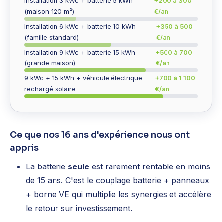
Installation 3 kWc + batterie 5 kWh
+200 à 300
(maison 120 m²)
€/an
Installation 6 kWc + batterie 10 kWh
+350 à 500
(famille standard)
€/an
Installation 9 kWc + batterie 15 kWh
+500 à 700
(grande maison)
€/an
9 kWc + 15 kWh + véhicule électrique
+700 à 1 100
rechargé solaire
€/an
Ce que nos 16 ans d'expérience nous ont
appris
La batterie
seule
est rarement rentable en moins
de 15 ans. C'est le couplage batterie + panneaux
+ borne VE qui multiplie les synergies et accélère
le retour sur investissement.