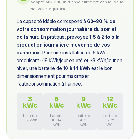
Adapté aux 2 100h d'ensoleillement annuel de la
Nouvelle-Aquitaine
La capacité idéale correspond à
60–80 % de
votre consommation journalière du soir et
de la nuit
. En pratique, prévoyez
1,5 à 2 fois la
production journalière moyenne de vos
panneaux
. Pour une installation de 6 kWc
produisant ~18 kWh/jour en été et ~8 kWh/jour en
hiver, une batterie de
10 à 14 kWh
est le bon
dimensionnement pour maximiser
l'autoconsommation à l'année.
3
6
9
12
kWc
kWc
kWc
kWc
→
→
→
→
batterie
batterie
batterie
batterie
5–7 kWh
10–14
14–20
18–25
kWh
kWh
kWh