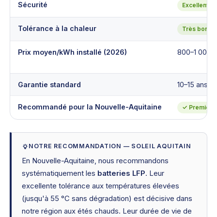
Sécurité
Excellente
Tolérance à la chaleur
Très bonne
Prix moyen/kWh installé (2026)
800–1 000 
Garantie standard
10–15 ans
Recommandé pour la Nouvelle-Aquitaine
✓ Premier c
NOTRE RECOMMANDATION — SOLEIL AQUITAIN
En Nouvelle-Aquitaine, nous recommandons
systématiquement les
batteries LFP
. Leur
excellente tolérance aux températures élevées
(jusqu'à 55 °C sans dégradation) est décisive dans
notre région aux étés chauds. Leur durée de vie de