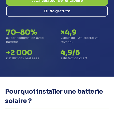
Calculateur de rentabilité
Étude gratuite
70–80%
×4,9
autoconsommation avec
valeur du kWh stocké vs
batterie
revendu
+2 000
4,9/5
installations réalisées
satisfaction client
Pourquoi installer une batterie
solaire ?